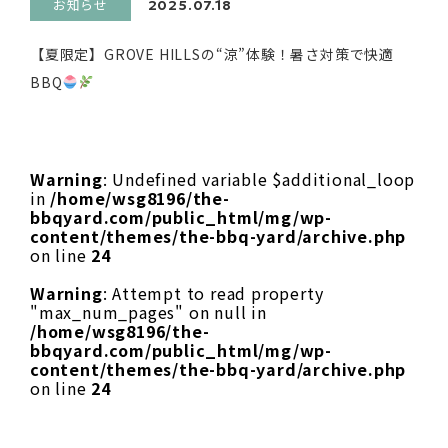
お知らせ
2025.07.18
【夏限定】GROVE HILLSの“涼”体験！暑さ対策で快適
BBQ
Warning
: Undefined variable $additional_loop
in
/home/wsg8196/the-
bbqyard.com/public_html/mg/wp-
content/themes/the-bbq-yard/archive.php
on line
24
Warning
: Attempt to read property
"max_num_pages" on null in
/home/wsg8196/the-
bbqyard.com/public_html/mg/wp-
content/themes/the-bbq-yard/archive.php
on line
24