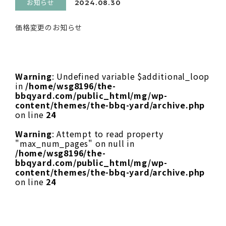
お知らせ
2024.08.30
価格変更のお知らせ
Warning
: Undefined variable $additional_loop
in
/home/wsg8196/the-
bbqyard.com/public_html/mg/wp-
content/themes/the-bbq-yard/archive.php
on line
24
Warning
: Attempt to read property
"max_num_pages" on null in
/home/wsg8196/the-
bbqyard.com/public_html/mg/wp-
content/themes/the-bbq-yard/archive.php
on line
24