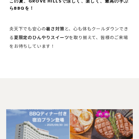
この夏、GROVE HILLSで涼しく、楽しく、最高の手ぶ
らBBQを！
炎天下でも安心の
暑さ対策
と、心も体もクールダウンでき
る
夏限定のひんやりスイーツ
を取り揃えて、皆様のご来場
をお待ちしています！