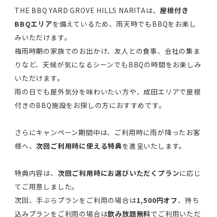
THE BBQ YARD GROVE HILLS NARITAは、
屋根付き
BBQエリア
を備えているため、雨天時でもBBQをお楽し
みいただけます。
梅雨時期の家族でのお出かけ、友人との食事、会社の集ま
りなど、天候が気になるシーンでもBBQの時間をお楽しみ
いただけます。
雨の日でも屋外気分を味わいたい方や、成田エリアで屋根
付きのBBQ施設をお探しの方におすすめです。
さらにキャンペーン期間中は、ご利用時に雨が降ったお客
様へ、
次回ご利用時に使える特典
を進呈いたします。
特典内容は、
次回ご利用時にお選びいただくプラン
に応じ
てご用意しました。
次回、手ぶらプランをご利用の場合は
1,500円オフ
、持ち
込みプランをご利用の場合は
飲み放題無料
でご利用いただ